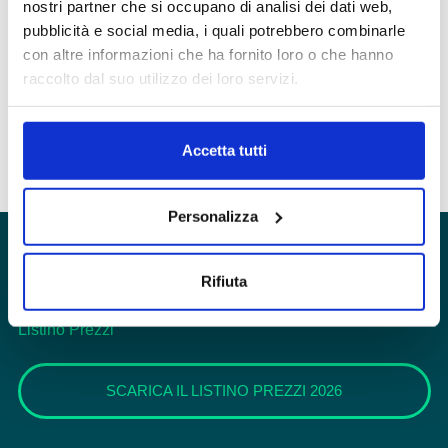
Privacy
(Obbligatorio)
Accetto la privacy policy
nostri partner che si occupano di analisi dei dati web,
(Obbligatorio)
pubblicità e social media, i quali potrebbero combinarle
con altre informazioni che ha fornito loro o che hanno
raccolto dal suo utilizzo dei loro servizi.
Accetta tutti
Personalizza
Rifiuta
Listino Prezzi
SCARICA IL LISTINO PREZZI 2026