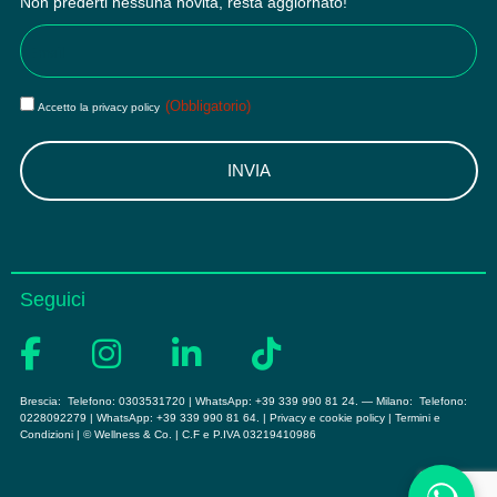
Non prederti nessuna novità, resta aggiornato!
Email
(Obbligatorio)
Privacy
(Obbligatorio)
Accetto la privacy policy
(Obbligatorio)
Seguici
Brescia:
Telefono: 0303531720
| WhatsApp:
+39 339 990 81 24
. — Milano:
Telefono:
0228092279
| WhatsApp:
+39 339 990 81 64
. |
Privacy e cookie policy
|
Termini e
Condizioni
| © Wellness & Co. | C.F e P.IVA 03219410986