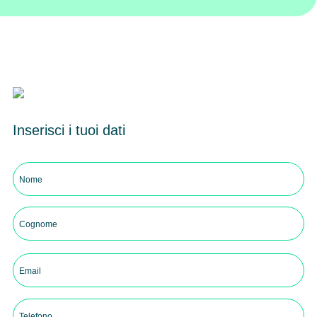
Inserisci i tuoi dati
Nome
e
cognome
Nome
(Obbligatorio)
Cognome
Email
(Obbligatorio)
Phone