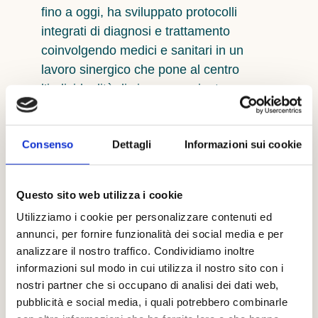
fino a oggi, ha sviluppato protocolli
integrati di diagnosi e trattamento
coinvolgendo medici e sanitari in un
lavoro sinergico che pone al centro
l’individualità di ciascun paziente.
Desideriamo che la nostra equipe possa
accompagnarti passo dopo passo in un
Consenso
Dettagli
Informazioni sui cookie
percorso personalizzato verso il tuo stare
bene.
Questo sito web utilizza i cookie
Lab Quarantadue.
Utilizziamo i cookie per personalizzare contenuti ed
annunci, per fornire funzionalità dei social media e per
La bellezza del
analizzare il nostro traffico. Condividiamo inoltre
informazioni sul modo in cui utilizza il nostro sito con i
nostri partner che si occupano di analisi dei dati web,
sentirti bene.
pubblicità e social media, i quali potrebbero combinarle