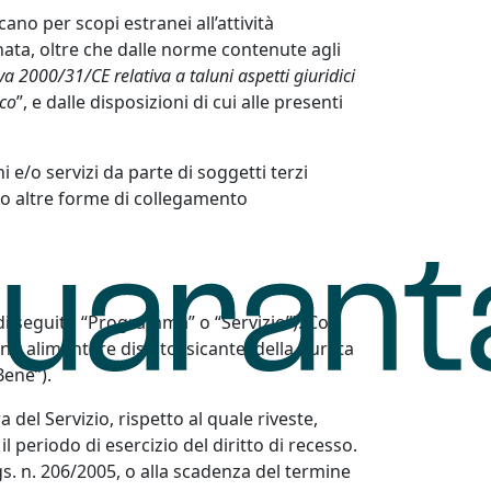
no per scopi estranei all’attività
nata, oltre che dalle norme contenute agli
iva 2000/31/CE relativa a taluni aspetti giuridici
ico
”, e dalle disposizioni di cui alle presenti
 e/o servizi da parte di soggetti terzi
r o altre forme di collegamento
di seguito “Programma” o “Servizio”). Con
ano alimentare disintossicante, della durata
Bene”).
 del Servizio, rispetto al quale riveste,
 periodo di esercizio del diritto di recesso.
 Lgs. n. 206/2005, o alla scadenza del termine