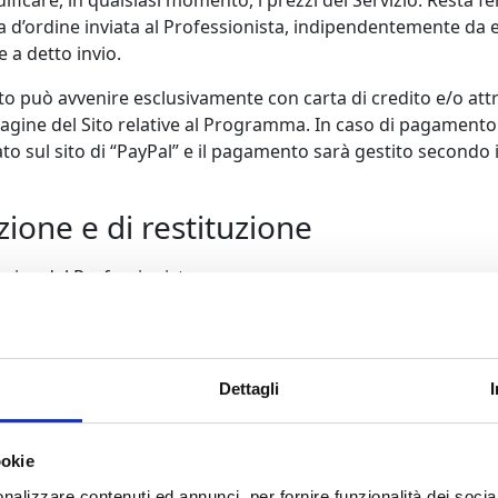
modificare, in qualsiasi momento, i prezzi del Servizio. Resta 
esta d’ordine inviata al Professionista, indipendentemente da
 a detto invio.
to può avvenire esclusivamente con carta di credito e/o attr
pagine del Sito relative al Programma. In caso di pagamento
ato sul sito di “PayPal” e il pagamento sarà gestito secondo i
zione e di restituzione
arico del Professionista.
indirizzo indicato dall’Utente nella richiesta d’ordine, entro
la proposta d’acquisto. Nella stessa email saranno altresì ind
Dettagli
ne, in caso di esercizio del diritto di recesso, sono a carico
i di Vendita, che disciplina altresì i tempi di restituzione.
ookie
nalizzare contenuti ed annunci, per fornire funzionalità dei socia