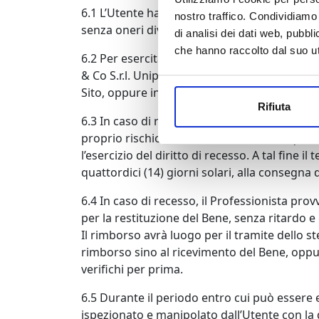
6.1 L’Utente ha il diritto di recedere entro 
nostro traffico. Condividiamo 
senza oneri diversi da quelli previsti per leg
di analisi dei dati web, pubbl
che hanno raccolto dal suo uti
6.2 Per esercitare il diritto di recesso l’Ut
& Co S.r.l. Unipersonale – Via Rodi n. 27 – 25
Sito, oppure inviare una qualsiasi altra dichi
Rifiuta
6.3 In caso di recesso, l’Utente dovrà provved
proprio rischio, senza ritardo e comunque ne
l’esercizio del diritto di recesso. A tal fine 
quattordici (14) giorni solari, alla consegna 
6.4 In caso di recesso, il Professionista prov
per la restituzione del Bene, senza ritardo 
Il rimborso avrà luogo per il tramite dello s
rimborso sino al ricevimento del Bene, oppur
verifichi per prima.
6.5 Durante il periodo entro cui può essere es
ispezionato e manipolato dall’Utente con la do