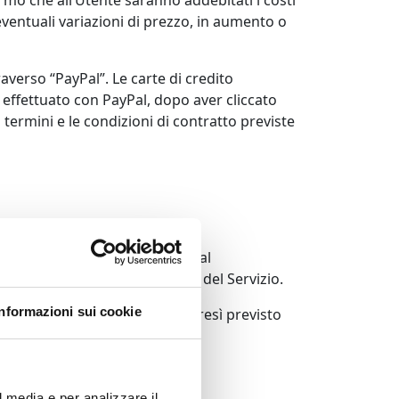
fermo che all’Utente saranno addebitati i costi
 eventuali variazioni di prezzo, in aumento o
averso “PayPal”. Le carte di credito
 effettuato con PayPal, dopo aver cliccato
 termini e le condizioni di contratto previste
 il termine che sarà indicato dal
icati i termini di prestazione del Servizio.
Informazioni sui cookie
 dell’Utente, secondo quanto altresì previsto
l media e per analizzare il