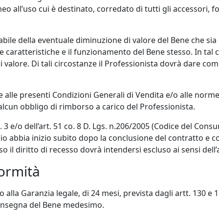
ll’uso cui è destinato, corredato di tutti gli accessori, fogli
sabile della eventuale diminuzione di valore del Bene che s
 le caratteristiche e il funzionamento del Bene stesso. In tal
valore. Di tali circostanze il Professionista dovrà dare comu
alle presenti Condizioni Generali di Vendita e/o alle norme 
alcun obbligo di rimborso a carico del Professionista.
0 co. 3 e/o dell’art. 51 co. 8 D. Lgs. n.206/2005 (Codice del Con
io abbia inizio subito dopo la conclusione del contratto e 
so il diritto di recesso dovrà intendersi escluso ai sensi dell’ar
formità
o alla Garanzia legale, di 24 mesi, prevista dagli artt. 130 e 
consegna del Bene medesimo.