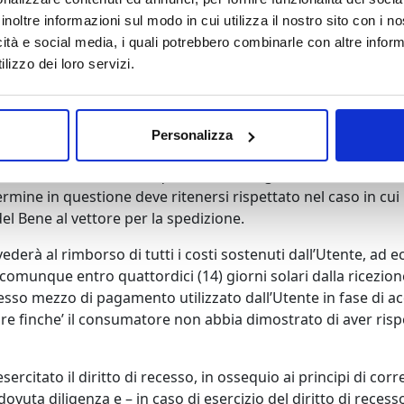
quattordici (14) giorni solari dalla conclusione del contratto
inoltre informazioni sul modo in cui utilizza il nostro sito con i 
ge e dalle presenti Condizioni Generali di Vendita.
icità e social media, i quali potrebbero combinarle con altre inform
lizzo dei loro servizi.
ente dovrà inviare una comunicazione, prima della scadenza d
124 – Brescia (Bs)”. A tal fine potrà utilizzare il “Modulo di
arazione esplicita da cui risulti inequivocabilmente la Sua vol
Personalizza
ere a restituire il Bene al Professionista, utilizzando un vet
l termine massimo di quattordici (14) giorni solari dalla da
il termine in questione deve ritenersi rispettato nel caso in c
del Bene al vettore per la spedizione.
vederà al rimborso di tutti i costi sostenuti dall’Utente, ad 
e comunque entro quattordici (14) giorni solari dalla ricezi
tesso mezzo di pagamento utilizzato dall’Utente in fase di ac
e finche’ il consumatore non abbia dimostrato di aver risped
ercitato il diritto di recesso, in ossequio ai principi di co
vuta diligenza e – in caso di esercizio del diritto di recess