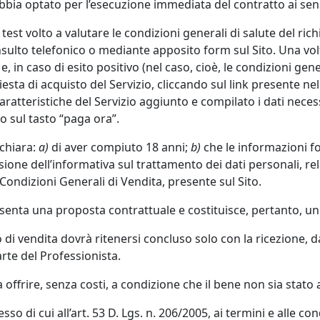
a optato per l’esecuzione immediata del contratto ai sensi d
test volto a valutare le condizioni generali di salute del ric
sulto telefonico o mediante apposito form sul Sito. Una volta 
 e, in caso di esito positivo (nel caso, cioè, le condizioni gen
sta di acquisto del Servizio, cliccando sul link presente nell
 caratteristiche del Servizio aggiunto e compilato i dati neces
 sul tasto “paga ora”.
ichiara:
a)
di aver compiuto 18 anni;
b)
che le informazioni f
sione dell’informativa sul trattamento dei dati personali, rel
 Condizioni Generali di Vendita, presente sul Sito.
esenta una proposta contrattuale e costituisce, pertanto, un i
atto di vendita dovrà ritenersi concluso solo con la ricezione, 
rte del Professionista.
a offrire, senza costi, a condizione che il bene non sia stato
esso di cui all’art. 53 D. Lgs. n. 206/2005, ai termini e alle con