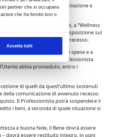
, senza dover fornire alcuna motivazione e
nostri partner che si occupano
azioni che ha fornito loro o
el suddetto termine di 14 giorni, a “Wellness
 recesso” che sarà messo a Sua disposizione sul
ontà di avvalersi del diritto di recesso.
Accetta tutti
tore a propria scelta, a proprie spese e a
ta in cui ha comunicato al Professionista
ui l’Utente abbia provveduto, entro i
eccezione di quelli da quest’ultimo sostenuti
one della comunicazione di avvenuto recesso.
quisto. Il Professionista potrà sospendere il
ito i beni, a seconda di quale situazione si
rrettezza e buona fede, il Bene dovrà essere
o – dovrà essere restituito integro, in ogni