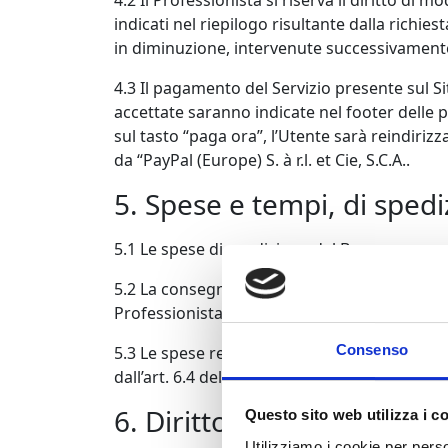
4.2 Il Professionista si riserva il diritto di 
indicati nel riepilogo risultante dalla richi
in diminuzione, intervenute successivamente
4.3 Il pagamento del Servizio presente sul Si
accettate saranno indicate nel footer delle 
sul tasto “paga ora”, l’Utente sarà reindirizz
da “PayPal (Europe) S. à r.l. et Cie, S.C.A..
5. Spese e tempi, di spedi
5.1 Le spese di spedizione del Bene sono a c
5.2 La consegna del Bene avrà luogo presso l’
Professionista nella email di accettazione del
Consenso
5.3 Le spese relative alla restituzione del Be
dall’art. 6.4 delle presenti Condizioni General
6. Diritto di recesso
Questo sito web utilizza i c
Utilizziamo i cookie per perso