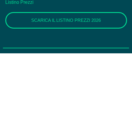
Listino Prezzi
SCARICA IL LISTINO PREZZI 2026
Link utili
Dimagrimento:
Servizi diagnostici
Nutrizione
Allurion
Percorsi Online
Medicina Estetica:
Viso
Corpo
Pro-aging: