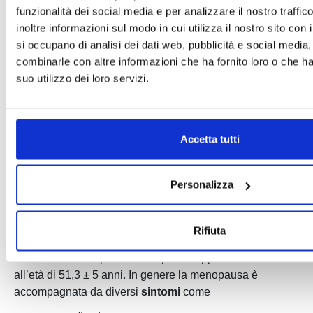
funzionalità dei social media e per analizzare il nostro traffi
che stanno alla base di questo periodo delicato della vita
inoltre informazioni sul modo in cui utilizza il nostro sito con 
di ogni donna. Questo permette di gestire e contrastare gli
si occupano di analisi dei dati web, pubblicità e social media,
effetti, implementando uno
stile di vita sano che
combinarle con altre informazioni che ha fornito loro o che h
abbraccia alimentazione, attività fisica e benessere
suo utilizzo dei loro servizi.
psico- fisico.
La menopausa: sintomi e cause dell’aumento di peso
Accetta tutti
La menopausa viene riconosciuta effettiva 12 mesi dopo
l’ultimo periodo mestruale come conseguenza
dell’impoverimento del pool di follicoli ovarici e il declino
Personalizza
della produzione di estrogeni; è preceduta da un periodo
di
pre-menopausa
, quando le mestruazioni sono ancora
Rifiuta
relativamente regolari.
Nelle donne europee la menopausa appare mediamente
all’età di 51,3 ± 5 anni. In genere la menopausa è
accompagnata da diversi
sintomi
come