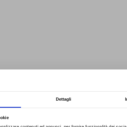
Dettagli
ookie
nalizzare contenuti ed annunci, per fornire funzionalità dei socia