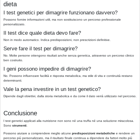
dieta
I test genetici per dimagrire funzionano davvero?
Possono fornire informazioni utili, ma non sostituiscono un percorso professionale
personalizzato.
Il test dice quale dieta devo fare?
Non in modo automatico. Indica predisposizioni, non prescrizioni definitive.
Serve fare il test per dimagrire?
No. Molte persone ottengono risultati anche senza genetica, attraverso un percorso clinico
ben costruito.
I geni possono impedire di dimagrire?
No. Possono influenzare facilità e risposta metabolica, ma stile di vita e continuità restano
determinanti.
Vale la pena investire in un test genetico?
Dipende dagli obiettivi, dalla storia metabolica e da come il dato verrà utilizzato nel percorso.
Conclusione
I test genetici applicati alla nutrizione non sono né una truffa né una soluzione miracolosa.
Sono
strumenti
.
Possono aiutare a comprendere meglio alcune
predisposizioni metaboliche
e rendere un
percorso più personalizzato, ma il risultato finale continua a dipendere da fattori molto più