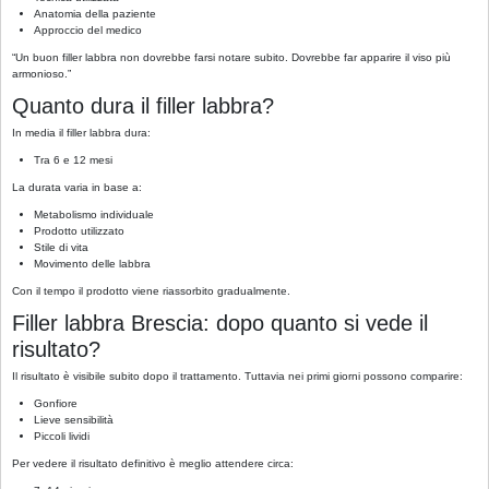
Anatomia della paziente
Approccio del medico
“Un buon filler labbra non dovrebbe farsi notare subito. Dovrebbe far apparire il viso più
armonioso.”
Quanto dura il filler labbra?
In media il filler labbra dura:
Tra 6 e 12 mesi
La durata varia in base a:
Metabolismo individuale
Prodotto utilizzato
Stile di vita
Movimento delle labbra
Con il tempo il prodotto viene riassorbito gradualmente.
Filler labbra Brescia: dopo quanto si vede il
risultato?
Il risultato è visibile subito dopo il trattamento. Tuttavia nei primi giorni possono comparire:
Gonfiore
Lieve sensibilità
Piccoli lividi
Per vedere il risultato definitivo è meglio attendere circa: