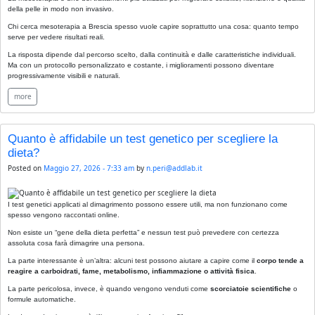
della pelle in modo non invasivo.
Chi cerca mesoterapia a Brescia spesso vuole capire soprattutto una cosa: quanto tempo
serve per vedere risultati reali.
La risposta dipende dal percorso scelto, dalla continuità e dalle caratteristiche individuali.
Ma con un protocollo personalizzato e costante, i miglioramenti possono diventare
progressivamente visibili e naturali.
more
Quanto è affidabile un test genetico per scegliere la
dieta?
Posted on
Maggio 27, 2026 - 7:33 am
by
n.peri@addlab.it
I test genetici applicati al dimagrimento possono essere utili, ma non funzionano come
spesso vengono raccontati online.
Non esiste un “gene della dieta perfetta” e nessun test può prevedere con certezza
assoluta cosa farà dimagrire una persona.
La parte interessante è un’altra: alcuni test possono aiutare a capire come il
corpo tende a
reagire a carboidrati, fame, metabolismo, infiammazione o attività fisica
.
La parte pericolosa, invece, è quando vengono venduti come
scorciatoie scientifiche
o
formule automatiche.