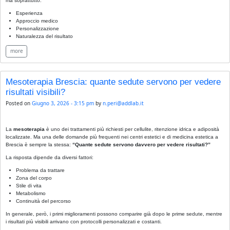
ma soprattutto:
Esperienza
Approccio medico
Personalizzazione
Naturalezza del risultato
more
Mesoterapia Brescia: quante sedute servono per vedere
risultati visibili?
Posted on
Giugno 3, 2026 - 3:15 pm
by
n.peri@addlab.it
La
mesoterapia
è uno dei trattamenti più richiesti per cellulite, ritenzione idrica e adiposità
localizzate. Ma una delle domande più frequenti nei centri estetici e di medicina estetica a
Brescia è sempre la stessa:
“Quante sedute servono davvero per vedere risultati?”
La risposta dipende da diversi fattori:
Problema da trattare
Zona del corpo
Stile di vita
Metabolismo
Continuità del percorso
In generale, però, i primi miglioramenti possono comparire già dopo le prime sedute, mentre
i risultati più visibili arrivano con protocolli personalizzati e costanti.