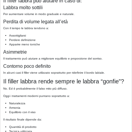
Il filler labbra può aiutare in caso di:
Labbra molto sottili
Per aumentare volume in modo graduale e naturale.
Perdita di volume legata all’età
Con il tempo le labbra tendono a:
Assottigliarsi
Perdere definizione
Apparire meno toniche
Asimmetrie
Il trattamento può aiutare a migliorare equilibrio e proporzione del sorriso.
Contorno poco definito
In alcuni casi il filler viene utilizzato soprattutto per ridefinire il bordo labiale.
Il filler labbra rende sempre le labbra “gonfie”?
No. Ed è probabilmente il falso mito più diffuso.
Oggi i trattamenti moderni puntano soprattutto a:
Naturalezza
Armonia
Equilibrio con il viso
Il risultato finale dipende da:
Quantità di prodotto
Tecnica utilizzata