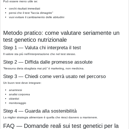
Può essere meno utile se:
cerchi risultati immediati
pensi che il test “faccia dimagrire”
vuoi evitare il cambiamento delle abitudini
Metodo pratico: come valutare seriamente un
test genetico nutrizionale
Step 1 — Valuta chi interpreta il test
Il valore sta più nell’interpretazione che nel test stesso.
Step 2 — Diffida dalle promesse assolute
“Nessuna dieta sbagliata mai più” è marketing, non medicina.
Step 3 — Chiedi come verrà usato nel percorso
Un buon test deve integrare:
anamnesi
analisi corporea
obiettivi
monitoraggio
Step 4 — Guarda alla sostenibilità
La miglior strategia alimentare è quella che riesci davvero a mantenere.
FAQ — Domande reali sui test genetici per la