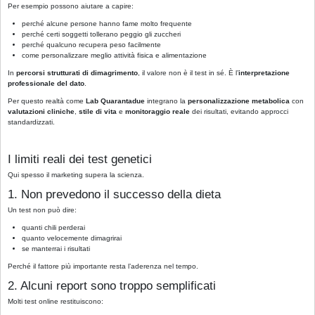
Per esempio possono aiutare a capire:
perché alcune persone hanno fame molto frequente
perché certi soggetti tollerano peggio gli zuccheri
perché qualcuno recupera peso facilmente
come personalizzare meglio attività fisica e alimentazione
In
percorsi strutturati di dimagrimento
, il valore non è il test in sé. È l’
interpretazione
professionale del dato
.
Per questo realtà come
Lab Quarantadue
integrano la
personalizzazione metabolica
con
valutazioni cliniche
,
stile di vita
e
monitoraggio reale
dei risultati, evitando approcci
standardizzati.
I limiti reali dei test genetici
Qui spesso il marketing supera la scienza.
1. Non prevedono il successo della dieta
Un test non può dire:
quanti chili perderai
quanto velocemente dimagrirai
se manterrai i risultati
Perché il fattore più importante resta l’aderenza nel tempo.
2. Alcuni report sono troppo semplificati
Molti test online restituiscono: