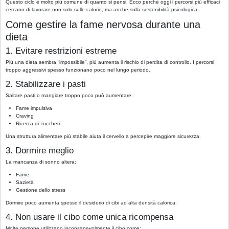
Questo ciclo è molto più comune di quanto si pensi. Ecco perché oggi i percorsi più efficaci
cercano di lavorare non solo sulle calorie, ma anche sulla sostenibilità psicologica.
Come gestire la fame nervosa durante una
dieta
1. Evitare restrizioni estreme
Più una dieta sembra “impossibile”, più aumenta il rischio di perdita di controllo. I percorsi
troppo aggressivi spesso funzionano poco nel lungo periodo.
2. Stabilizzare i pasti
Saltare pasti o mangiare troppo poco può aumentare:
Fame impulsiva
Craving
Ricerca di zuccheri
Una struttura alimentare più stabile aiuta il cervello a percepire maggiore sicurezza.
3. Dormire meglio
La mancanza di sonno altera:
Fame
Sazietà
Gestione dello stress
Dormire poco aumenta spesso il desiderio di cibi ad alta densità calorica.
4. Non usare il cibo come unica ricompensa
Molte persone utilizzano inconsapevolmente il cibo come: