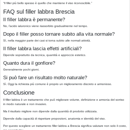
“Il filler più bello spesso è quello che mantiene il viso riconoscibile.”
FAQ sul filler labbra Brescia
Il filler labbra è permanente?
No, l’acido ialuronico viene riassorbito gradualmente nel tempo.
Dopo il filler posso tornare subito alla vita normale?
Sì, nella maggior parte dei casi si torna subito alle normali attività.
Il filler labbra lascia effetti artificiali?
Dipende soprattutto da tecnica, quantità e approccio estetico.
Quanto dura il gonfiore?
Generalmente pochi giorni.
Si può fare un risultato molto naturale?
Sì. Oggi la richiesta più comune è proprio un miglioramento discreto e armonioso.
Conclusione
Il filler labbra è un trattamento che può migliorare volume, definizione e armonia del sorriso
in modo naturale e non invasivo.
Ma il risultato migliore non dipende dalla quantità di prodotto utilizzata.
Dipende dalla capacità di rispettare proporzioni, anatomia e identità del viso.
Per questo scegliere un trattamento filler labbra a Brescia significa valutare non solo il costo,