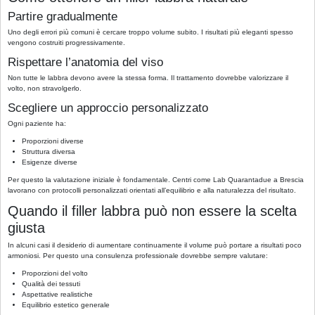
Partire gradualmente
Uno degli errori più comuni è cercare troppo volume subito. I risultati più eleganti spesso
vengono costruiti progressivamente.
Rispettare l’anatomia del viso
Non tutte le labbra devono avere la stessa forma. Il trattamento dovrebbe valorizzare il
volto, non stravolgerlo.
Scegliere un approccio personalizzato
Ogni paziente ha:
Proporzioni diverse
Struttura diversa
Esigenze diverse
Per questo la valutazione iniziale è fondamentale. Centri come Lab Quarantadue a Brescia
lavorano con protocolli personalizzati orientati all’equilibrio e alla naturalezza del risultato.
Quando il filler labbra può non essere la scelta
giusta
In alcuni casi il desiderio di aumentare continuamente il volume può portare a risultati poco
armoniosi. Per questo una consulenza professionale dovrebbe sempre valutare:
Proporzioni del volto
Qualità dei tessuti
Aspettative realistiche
Equilibrio estetico generale