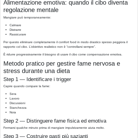
Alimentazione emotiva: quando il cibo diventa
regolazione mentale
Mangiare può temporaneamente:
Calmare
Distrarre
Rassicurare
Per questo eliminare completamente il comfort food in modo drastico spesso peggiora il
rapporto col cibo. L’obiettivo realistico non è “controllarsi sempre”.
È ridurre progressivamente il bisogno di usare il cibo come compensazione emotiva.
Metodo pratico per gestire fame nervosa e
stress durante una dieta
Step 1 — Identificare i trigger
Capire quando compare la fame:
Sera
Lavoro
Discussioni
Stanchezza
Noia
Step 2 — Distinguere fame fisica ed emotiva
Fermarsi qualche minuto prima di mangiare impulsivamente aiuta molto.
Step 3 — Costruire pasti più sazianti