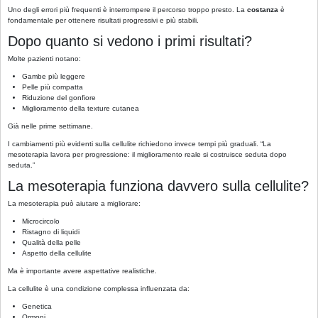
Uno degli errori più frequenti è interrompere il percorso troppo presto. La
costanza
è
fondamentale per ottenere risultati progressivi e più stabili.
Dopo quanto si vedono i primi risultati?
Molte pazienti notano:
Gambe più leggere
Pelle più compatta
Riduzione del gonfiore
Miglioramento della texture cutanea
Già nelle prime settimane.
I cambiamenti più evidenti sulla cellulite richiedono invece tempi più graduali. “La
mesoterapia lavora per progressione: il miglioramento reale si costruisce seduta dopo
seduta.”
La mesoterapia funziona davvero sulla cellulite?
La mesoterapia può aiutare a migliorare:
Microcircolo
Ristagno di liquidi
Qualità della pelle
Aspetto della cellulite
Ma è importante avere aspettative realistiche.
La cellulite è una condizione complessa influenzata da:
Genetica
Ormoni