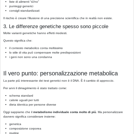
liste di alimenti “sì/no”
punteggi generici
consigli standardizzati
Il rischio è creare l’illusione di una precisione scientifica che in realtà non esiste.
3. Le differenze genetiche spesso sono piccole
Molte varianti genetiche hanno effetti modesti.
Questo significa che:
il contesto metabolico conta moltissimo
lo stile di vita può compensare molte predisposizioni
i geni non sono una condanna
Il vero punto: personalizzazione metabolica
La parte più interessante dei test genetici non è il DNA. È il cambio di approccio.
Per anni il dimagrimento è stato trattato come:
schema standard
calorie uguali per tutti
dieta identica per persone diverse
Oggi sappiamo che il
metabolismo individuale conta molto di più
. Ma personalizzare
davvero significa considerare insieme:
genetica
composizione corporea
routine