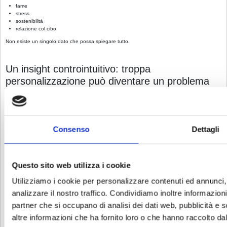
fame
stress
sostenibilità
relazione col cibo
Non esiste un singolo dato che possa spiegare tutto.
Un insight controintuitivo: troppa
personalizzazione può diventare un problema
Sembra paradossale, ma succede spesso.
Alcune persone ricevono:
decine di pagine di report
restrizioni molto rigide
Consenso
Dettagli
liste infinite di “evita questo”
Risultato?
ansia alimentare
Questo sito web utilizza i cookie
rigidità
abbandono del percorso
Utilizziamo i cookie per personalizzare contenuti ed annunci, 
“La dieta più scientifica non è utile se rende impossibile vivere normalmente.”
analizzare il nostro traffico. Condividiamo inoltre informazioni 
Nel dimagrimento reale,
semplicità
e
continuità
spesso valgono più della complessità.
partner che si occupano di analisi dei dati web, pubblicità e 
altre informazioni che ha fornito loro o che hanno raccolto dal 