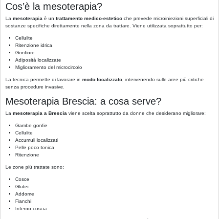
Cos’è la mesoterapia?
La
mesoterapia
è un
trattamento medico-estetico
che prevede microiniezioni superficiali di
sostanze specifiche direttamente nella zona da trattare. Viene utilizzata soprattutto per:
Cellulite
Ritenzione idrica
Gonfiore
Adiposità localizzate
Miglioramento del microcircolo
La tecnica permette di lavorare in
modo localizzato
, intervenendo sulle aree più critiche
senza procedure invasive.
Mesoterapia Brescia: a cosa serve?
La
mesoterapia a Brescia
viene scelta soprattutto da donne che desiderano migliorare:
Gambe gonfie
Cellulite
Accumuli localizzati
Pelle poco tonica
Ritenzione
Le zone più trattate sono:
Cosce
Glutei
Addome
Fianchi
Interno coscia