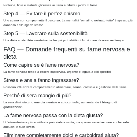
Proteine, fibre e stabilità glicemica aiutano a ridurre i picchi di fame.
Step 4 — Evitare il perfezionismo
Uno sgarro non compromette il percorso. La mentalità “ormai ho rovinato tutto” è spesso più
dannosa dello sgarro stesso.
Step 5 — Lavorare sulla sostenibilità
Una dieta sostenibile mentalmente ha più probabilità di funzionare davvero nel tempo.
FAQ — Domande frequenti su fame nervosa e
dieta
Come capire se è fame nervosa?
La fame nervosa tende a essere improvvisa, urgente e legata a cibi specifici.
Stress e ansia fanno ingrassare?
Possono influenzare comportamento alimentare, sonno, cortisolo e gestione della fame.
Perché di sera mangio di più?
La sera diminuiscono energia mentale e autocontrollo, aumentando il bisogno di
gratificazione.
La fame nervosa passa con la dieta giusta?
Un’alimentazione più equilibrata può aiutare molto, ma spesso serve lavorare anche sulle
abitudini e sullo stress.
Eliminare completamente dolci e carboidrati aiuta?