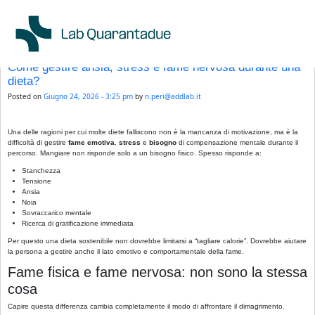
Skip to main content
Author Archives: n.peri@addlab.it
←
Older posts
Come gestire ansia, stress e fame nervosa durante una
dieta?
Posted on
Giugno 24, 2026 - 3:25 pm
by
n.peri@addlab.it
Una delle ragioni per cui molte diete falliscono non è la mancanza di motivazione, ma è la
difficoltà di gestire
fame emotiva
,
stress
e
bisogno
di compensazione mentale durante il
percorso. Mangiare non risponde solo a un bisogno fisico. Spesso risponde a:
Stanchezza
Tensione
Ansia
Noia
Sovraccarico mentale
Ricerca di gratificazione immediata
Per questo una dieta sostenibile non dovrebbe limitarsi a “tagliare calorie”. Dovrebbe aiutare
la persona a gestire anche il lato emotivo e comportamentale della fame.
Fame fisica e fame nervosa: non sono la stessa
cosa
Capire questa differenza cambia completamente il modo di affrontare il dimagrimento.