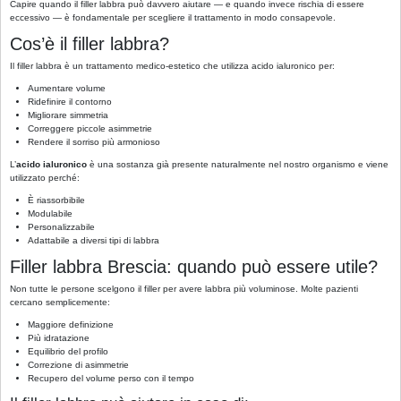
Capire quando il filler labbra può davvero aiutare — e quando invece rischia di essere
eccessivo — è fondamentale per scegliere il trattamento in modo consapevole.
Cos’è il filler labbra?
Il filler labbra è un trattamento medico-estetico che utilizza acido ialuronico per:
Aumentare volume
Ridefinire il contorno
Migliorare simmetria
Correggere piccole asimmetrie
Rendere il sorriso più armonioso
L’
acido ialuronico
è una sostanza già presente naturalmente nel nostro organismo e viene
utilizzato perché:
È riassorbibile
Modulabile
Personalizzabile
Adattabile a diversi tipi di labbra
Filler labbra Brescia: quando può essere utile?
Non tutte le persone scelgono il filler per avere labbra più voluminose. Molte pazienti
cercano semplicemente:
Maggiore definizione
Più idratazione
Equilibrio del profilo
Correzione di asimmetrie
Recupero del volume perso con il tempo