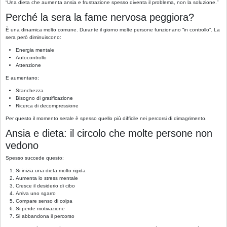
“Una dieta che aumenta ansia e frustrazione spesso diventa il problema, non la soluzione.”
Perché la sera la fame nervosa peggiora?
È una dinamica molto comune. Durante il giorno molte persone funzionano “in controllo”. La
sera però diminuiscono:
Energia mentale
Autocontrollo
Attenzione
E aumentano:
Stanchezza
Bisogno di gratificazione
Ricerca di decompressione
Per questo il momento serale è spesso quello più difficile nei percorsi di dimagrimento.
Ansia e dieta: il circolo che molte persone non
vedono
Spesso succede questo:
Si inizia una dieta molto rigida
Aumenta lo stress mentale
Cresce il desiderio di cibo
Arriva uno sgarro
Compare senso di colpa
Si perde motivazione
Si abbandona il percorso