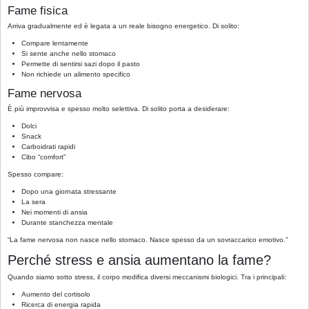
Fame fisica
Arriva gradualmente ed è legata a un reale bisogno energetico. Di solito:
Compare lentamente
Si sente anche nello stomaco
Permette di sentirsi sazi dopo il pasto
Non richiede un alimento specifico
Fame nervosa
È più improvvisa e spesso molto selettiva. Di solito porta a desiderare:
Dolci
Snack
Carboidrati rapidi
Cibo “comfort”
Spesso compare:
Dopo una giornata stressante
La sera
Nei momenti di ansia
Durante stanchezza mentale
“La fame nervosa non nasce nello stomaco. Nasce spesso da un sovraccarico emotivo.”
Perché stress e ansia aumentano la fame?
Quando siamo sotto stress, il corpo modifica diversi meccanismi biologici. Tra i principali:
Aumento del cortisolo
Ricerca di energia rapida