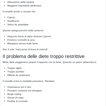
Alterazione della sazietà
Maggiore impulsività alimentare
Il cervello tende a cercare cibi:
Calorici
Gratificanti
Veloci da assimilare
Questo spiega perché molte persone:
Seguono bene la dieta durante il giorno
Perdono controllo la sera
Mangiano senza reale fame
Non è solo “mancanza di forza di volontà”.
Il problema delle diete troppo restrittive
Molte diete peggiorano proprio il rapporto con la fame. Quando un piano alimentare è:
Troppo rigido
Troppo punitivo
Difficile da sostenere
Il cervello entra in modalità privazione. Risultato:
Ossessione per il cibo
Pensiero costante sul mangiare
Binge eating
Senso di colpa
Perdita di controllo