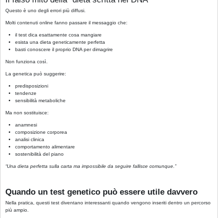
Questo è uno degli errori più diffusi.
Molti contenuti online fanno passare il messaggio che:
il test dica esattamente cosa mangiare
esista una dieta geneticamente perfetta
basti conoscere il proprio DNA per dimagrire
Non funziona così.
La genetica può suggerire:
predisposizioni
tendenze
sensibilità metaboliche
Ma non sostituisce:
anamnesi
composizione corporea
analisi clinica
comportamento alimentare
sostenibilità del piano
“Una dieta perfetta sulla carta ma impossibile da seguire fallisce comunque.”
Quando un test genetico può essere utile davvero
Nella pratica, questi test diventano interessanti quando vengono inseriti dentro un percorso
più ampio.