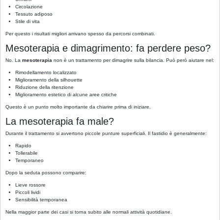
Circolazione
Tessuto adiposo
Stile di vita
Per questo i risultati migliori arrivano spesso da percorsi combinati.
Mesoterapia e dimagrimento: fa perdere peso?
No. La
mesoterapia
non è un trattamento per dimagrire sulla bilancia. Può però aiutare nel:
Rimodellamento localizzato
Miglioramento della silhouette
Riduzione della ritenzione
Miglioramento estetico di alcune aree critiche
Questo è un punto molto importante da chiarire prima di iniziare.
La mesoterapia fa male?
Durante il trattamento si avvertono piccole punture superficiali. Il fastidio è generalmente:
Rapido
Tollerabile
Temporaneo
Dopo la seduta possono comparire:
Lieve rossore
Piccoli lividi
Sensibilità temporanea
Nella maggior parte dei casi si torna subito alle normali attività quotidiane.