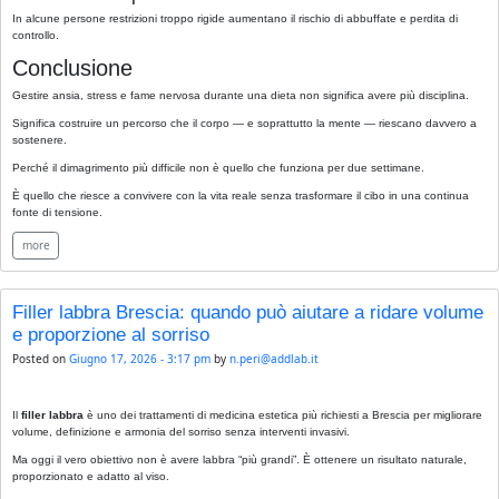
In alcune persone restrizioni troppo rigide aumentano il rischio di abbuffate e perdita di
controllo.
Conclusione
Gestire ansia, stress e fame nervosa durante una dieta non significa avere più disciplina.
Significa costruire un percorso che il corpo — e soprattutto la mente — riescano davvero a
sostenere.
Perché il dimagrimento più difficile non è quello che funziona per due settimane.
È quello che riesce a convivere con la vita reale senza trasformare il cibo in una continua
fonte di tensione.
more
Filler labbra Brescia: quando può aiutare a ridare volume
e proporzione al sorriso
Posted on
Giugno 17, 2026 - 3:17 pm
by
n.peri@addlab.it
Il
filler labbra
è uno dei trattamenti di medicina estetica più richiesti a Brescia per migliorare
volume, definizione e armonia del sorriso senza interventi invasivi.
Ma oggi il vero obiettivo non è avere labbra “più grandi”. È ottenere un risultato naturale,
proporzionato e adatto al viso.