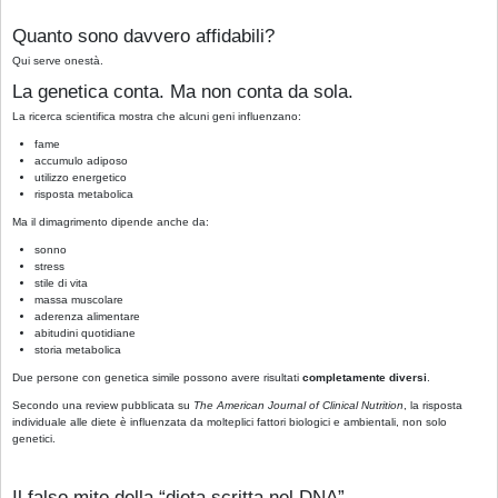
Quanto sono davvero affidabili?
Qui serve onestà.
La genetica conta. Ma non conta da sola.
La ricerca scientifica mostra che alcuni geni influenzano:
fame
accumulo adiposo
utilizzo energetico
risposta metabolica
Ma il dimagrimento dipende anche da:
sonno
stress
stile di vita
massa muscolare
aderenza alimentare
abitudini quotidiane
storia metabolica
Due persone con genetica simile possono avere risultati
completamente diversi
.
Secondo una review pubblicata su
The American Journal of Clinical Nutrition
, la risposta
individuale alle diete è influenzata da molteplici fattori biologici e ambientali, non solo
genetici.
Il falso mito della “dieta scritta nel DNA”