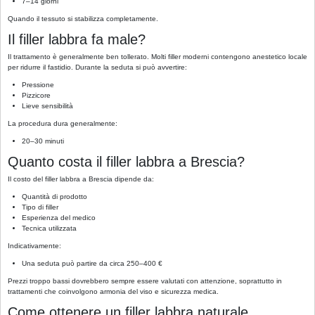
7–14 giorni
Quando il tessuto si stabilizza completamente.
Il filler labbra fa male?
Il trattamento è generalmente ben tollerato. Molti filler moderni contengono anestetico locale
per ridurre il fastidio. Durante la seduta si può avvertire:
Pressione
Pizzicore
Lieve sensibilità
La procedura dura generalmente:
20–30 minuti
Quanto costa il filler labbra a Brescia?
Il costo del filler labbra a Brescia dipende da:
Quantità di prodotto
Tipo di filler
Esperienza del medico
Tecnica utilizzata
Indicativamente:
Una seduta può partire da circa 250–400 €
Prezzi troppo bassi dovrebbero sempre essere valutati con attenzione, soprattutto in
trattamenti che coinvolgono armonia del viso e sicurezza medica.
Come ottenere un filler labbra naturale