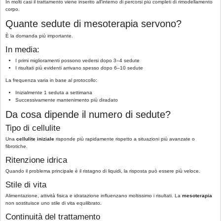
In molti casi il trattamento viene inserito all’interno di percorsi più completi di rimodellamento
corpo.
Quante sedute di mesoterapia servono?
È la domanda più importante.
In media:
I primi miglioramenti possono vedersi dopo 3–4 sedute
I risultati più evidenti arrivano spesso dopo 6–10 sedute
La frequenza varia in base al protocollo:
Inizialmente 1 seduta a settimana
Successivamente mantenimento più diradato
Da cosa dipende il numero di sedute?
Tipo di cellulite
Una
cellulite iniziale
risponde più rapidamente rispetto a situazioni più avanzate o
fibrotiche.
Ritenzione idrica
Quando il problema principale è il ristagno di liquidi, la risposta può essere più veloce.
Stile di vita
Alimentazione, attività fisica e idratazione influenzano moltissimo i risultati. La
mesoterapia
non sostituisce uno stile di vita equilibrato.
Continuità del trattamento