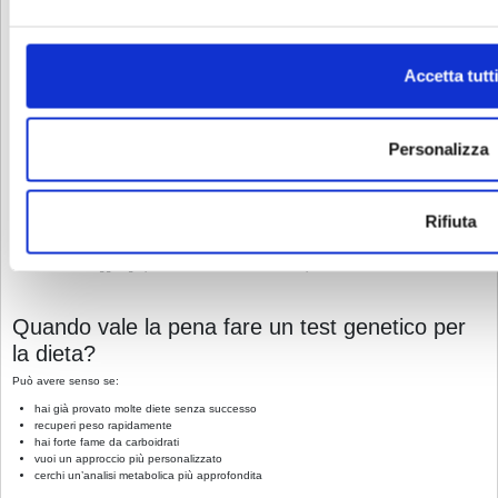
Test genetico o visita nutrizionale: cosa conta di
più?
La risposta pratica è:
la visita
.
Accetta tutti
Il test può essere un supporto interessante, ma il vero valore nasce dalla capacità di
interpretare:
sintomi
storia clinica
Personalizza
comportamento alimentare
obiettivi
sostenibilità
Rifiuta
Un professionista esperto spesso individua criticità metaboliche anche senza un test
genetico.
Il test, semmai, aggiunge profondità. Non sostituisce competenza.
Quando vale la pena fare un test genetico per
la dieta?
Può avere senso se:
hai già provato molte diete senza successo
recuperi peso rapidamente
hai forte fame da carboidrati
vuoi un approccio più personalizzato
cerchi un’analisi metabolica più approfondita