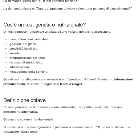
La domanda giusta non è: “Il test genetico funziona?”
La domanda giusta è: “Quando aggiunge davvero valore a un percorso di dimagrimento?”
Cos’è un test genetico nutrizionale?
Un test genetico nutrizionale analizza alcune varianti genetiche associate a:
metabolismo dei carboidrati
gestione dei grassi
sensibilità insulinica
sazietà
predisposizione alla fame
risposta all’attività fisica
infiammazione
metabolismo della caffeina
Questi test non diagnosticano malattie e non “predicono il futuro”. Forniscono
informazioni
probabilistiche
su come un organismo
tende a reagire
.
Definizione chiave
Un test genetico per la nutrizione è uno strumento di supporto decisionale, non una
prescrizione automatica.
Questa distinzione è fondamentale.
“Il problema non è il test genetico. Il problema è credere che un PDF possa sostituire una
valutazione clinica reale.”