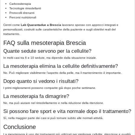
Carbossiterapia
Tecnologie rimodellanti
Protocolli drenanti
Percorsi nutrizionali
Centri come
Lab Quarantadue a Brescia
lavorano spesso con approcci integrati e
personalizzati, costruiti sulle caratteristiche della paziente e sugli obiettivi reali del
trattamento.
FAQ sulla mesoterapia Brescia
Quante sedute servono per la cellulite?
In molti casi tra 6 e 10 sedute, ma dipende dalla situazione iniziale.
La mesoterapia elimina la cellulite definitivamente?
No. Può migliorare visibilmente l’aspetto della pelle, ma il mantenimento è importante.
Dopo quanto si vedono i risultati?
I primi miglioramenti possono comparire già dopo poche settimane.
La mesoterapia fa dimagrire?
No, ma può aiutare nel rimodellamento e nella riduzione della ritenzione.
Si possono fare sport e vita normale dopo il trattamento?
Sì, nella maggior parte dei casi si può tornare subito alle normali attività.
Conclusione
La mesoterapia è uno dei trattamenti più utilizzati per migliorare cellulite, ritenzione e qualità