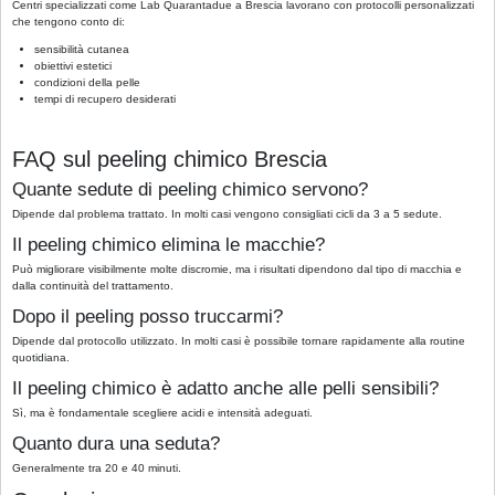
Centri specializzati come Lab Quarantadue a Brescia lavorano con protocolli personalizzati
che tengono conto di:
sensibilità cutanea
obiettivi estetici
condizioni della pelle
tempi di recupero desiderati
FAQ sul peeling chimico Brescia
Quante sedute di peeling chimico servono?
Dipende dal problema trattato. In molti casi vengono consigliati cicli da 3 a 5 sedute.
Il peeling chimico elimina le macchie?
Può migliorare visibilmente molte discromie, ma i risultati dipendono dal tipo di macchia e
dalla continuità del trattamento.
Dopo il peeling posso truccarmi?
Dipende dal protocollo utilizzato. In molti casi è possibile tornare rapidamente alla routine
quotidiana.
Il peeling chimico è adatto anche alle pelli sensibili?
Sì, ma è fondamentale scegliere acidi e intensità adeguati.
Quanto dura una seduta?
Generalmente tra 20 e 40 minuti.