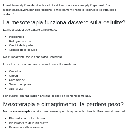
I cambiamenti più evidenti sulla cellulite richiedono invece tempi più graduali. “La
mesoterapia lavora per progressione: il miglioramento reale si costruisce seduta dopo
seduta.”
La mesoterapia funziona davvero sulla cellulite?
La mesoterapia può aiutare a migliorare:
Microcircolo
Ristagno di liquidi
Qualità della pelle
Aspetto della cellulite
Ma è importante avere aspettative realistiche.
La cellulite è una condizione complessa influenzata da:
Genetica
Ormoni
Circolazione
Tessuto adiposo
Stile di vita
Per questo i risultati migliori arrivano spesso da percorsi combinati.
Mesoterapia e dimagrimento: fa perdere peso?
No. La
mesoterapia
non è un trattamento per dimagrire sulla bilancia. Può però aiutare nel:
Rimodellamento localizzato
Miglioramento della silhouette
Riduzione della ritenzione