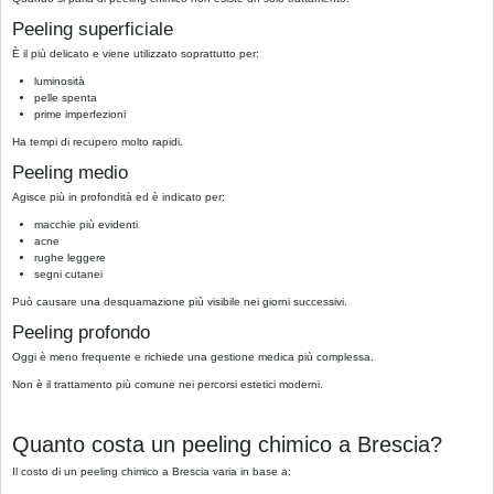
Peeling superficiale
È il più delicato e viene utilizzato soprattutto per:
luminosità
pelle spenta
prime imperfezioni
Ha tempi di recupero molto rapidi.
Peeling medio
Agisce più in profondità ed è indicato per:
macchie più evidenti
acne
rughe leggere
segni cutanei
Può causare una desquamazione più visibile nei giorni successivi.
Peeling profondo
Oggi è meno frequente e richiede una gestione medica più complessa.
Non è il trattamento più comune nei percorsi estetici moderni.
Quanto costa un peeling chimico a Brescia?
Il costo di un peeling chimico a Brescia varia in base a: