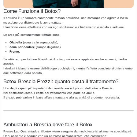
Come Funziona il Botox?
Il botulino è un farmaco contenente tossina botulinica, una sostanza che agisce a livello
muscolare per distendere le zone trattate.
L’iniezione viene effettuata con un ago sottilissimo e il trattamento è rapido e indolore.
Le aree più comunemente trattate sono:
Glabella
(zona tra le sopracciglia);
Zona perioculare
(zampe di gallina);
Fronte
.
Se utilizzato per trattare l’iperidrosi, il botox può essere applicato anche su mani, piedi e
ascelle.
I risultati iniziano a essere visibili dopo pochi giorni, mentre l’effetto completo si ottiene entro
due settimane dalla seduta.
Botox Brescia Prezzi: quanto costa il trattamento?
Uno degli aspetti più importanti da considerare è il prezzo del botox a Brescia.
Nei nostri ambulatori, il costo del trattamento viso parte da 360 €.
Il prezzo può variare in base all’area trattata e alla quantità di prodotto necessaria.
Ambulatori a Brescia dove fare il Botox
Presso Lab Quarantadue, il botox viene eseguito da medici estetici altamente specializzati.
Ogni paziente è seguito con un percorso personalizzato, che comprende: