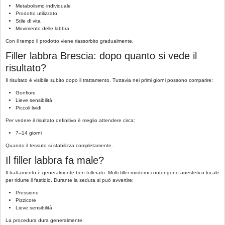
Metabolismo individuale
Prodotto utilizzato
Stile di vita
Movimento delle labbra
Con il tempo il prodotto viene riassorbito gradualmente.
Filler labbra Brescia: dopo quanto si vede il
risultato?
Il risultato è visibile subito dopo il trattamento. Tuttavia nei primi giorni possono comparire:
Gonfiore
Lieve sensibilità
Piccoli lividi
Per vedere il risultato definitivo è meglio attendere circa:
7–14 giorni
Quando il tessuto si stabilizza completamente.
Il filler labbra fa male?
Il trattamento è generalmente ben tollerato. Molti filler moderni contengono anestetico locale
per ridurre il fastidio. Durante la seduta si può avvertire:
Pressione
Pizzicore
Lieve sensibilità
La procedura dura generalmente: