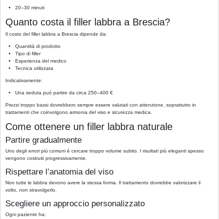
20–30 minuti
Quanto costa il filler labbra a Brescia?
Il costo del filler labbra a Brescia dipende da:
Quantità di prodotto
Tipo di filler
Esperienza del medico
Tecnica utilizzata
Indicativamente:
Una seduta può partire da circa 250–400 €
Prezzi troppo bassi dovrebbero sempre essere valutati con attenzione, soprattutto in
trattamenti che coinvolgono armonia del viso e sicurezza medica.
Come ottenere un filler labbra naturale
Partire gradualmente
Uno degli errori più comuni è cercare troppo volume subito. I risultati più eleganti spesso
vengono costruiti progressivamente.
Rispettare l’anatomia del viso
Non tutte le labbra devono avere la stessa forma. Il trattamento dovrebbe valorizzare il
volto, non stravolgerlo.
Scegliere un approccio personalizzato
Ogni paziente ha: