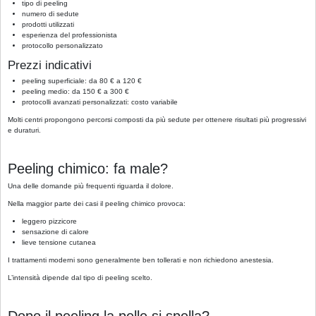
tipo di peeling
numero di sedute
prodotti utilizzati
esperienza del professionista
protocollo personalizzato
Prezzi indicativi
peeling superficiale: da 80 € a 120 €
peeling medio: da 150 € a 300 €
protocolli avanzati personalizzati: costo variabile
Molti centri propongono percorsi composti da più sedute per ottenere risultati più progressivi
e duraturi.
Peeling chimico: fa male?
Una delle domande più frequenti riguarda il dolore.
Nella maggior parte dei casi il peeling chimico provoca:
leggero pizzicore
sensazione di calore
lieve tensione cutanea
I trattamenti moderni sono generalmente ben tollerati e non richiedono anestesia.
L’intensità dipende dal tipo di peeling scelto.
Dopo il peeling la pelle si spella?