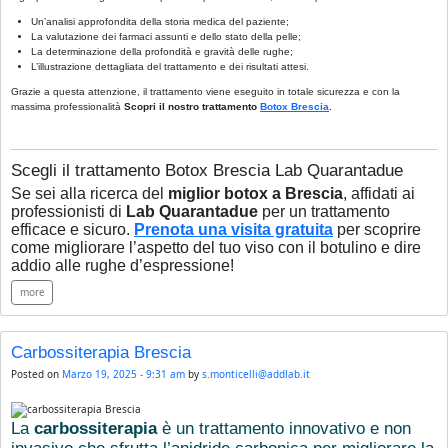
Un’analisi approfondita della storia medica del paziente;
La valutazione dei farmaci assunti e dello stato della pelle;
La determinazione della profondità e gravità delle rughe;
L’illustrazione dettagliata del trattamento e dei risultati attesi.
Grazie a questa attenzione, il trattamento viene eseguito in totale sicurezza e con la
massima professionalità
Scopri il nostro trattamento
Botox Brescia
.
Scegli il trattamento Botox Brescia Lab Quarantadue
Se sei alla ricerca del
miglior botox a Brescia
, affidati ai
professionisti di
Lab Quarantadue
per un trattamento
efficace e sicuro.
Prenota una visita gratuita
per scoprire
come migliorare l’aspetto del tuo viso con il botulino e dire
addio alle rughe d’espressione!
more
Carbossiterapia Brescia
Posted on
Marzo 19, 2025 - 9:31 am
by
s.monticelli@addlab.it
La
carbossiterapia
è un trattamento innovativo e non
invasivo che sfrutta l’anidride carbonica per migliorare la