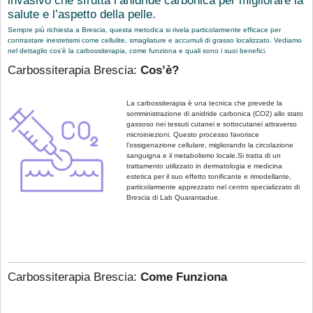
salute e l’aspetto della pelle.
Sempre più richiesta a Brescia, questa metodica si rivela particolarmente efficace per
contrastare inestetismi come cellulite, smagliature e accumuli di grasso localizzato. Vediamo
nel dettaglio cos’è la carbossiterapia, come funziona e quali sono i suoi benefici.
Carbossiterapia Brescia:
Cos’è?
La carbossiterapia è una tecnica che prevede la
somministrazione di anidride carbonica (CO2) allo stato
gassoso nei tessuti cutanei e sottocutanei attraverso
microiniezioni. Questo processo favorisce
l’ossigenazione cellulare, migliorando la circolazione
sanguigna e il metabolismo locale.Si tratta di un
trattamento utilizzato in dermatologia e medicina
estetica per il suo effetto tonificante e rimodellante,
particolarmente apprezzato nel centro specializzato di
Brescia di Lab Quarantadue.
Carbossiterapia Brescia:
Come Funziona