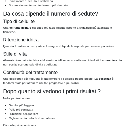
Inizialmente 1 seduta a settimana
Successivamente mantenimento più diradato
Da cosa dipende il numero di sedute?
Tipo di cellulite
Una
cellulite iniziale
risponde più rapidamente rispetto a situazioni più avanzate o
fibrotiche.
Ritenzione idrica
Quando il problema principale è il ristagno di liquidi, la risposta può essere più veloce.
Stile di vita
Alimentazione, attività fisica e idratazione influenzano moltissimo i risultati. La
mesoterapia
non sostituisce uno stile di vita equilibrato.
Continuità del trattamento
Uno degli errori più frequenti è interrompere il percorso troppo presto. La
costanza
è
fondamentale per ottenere risultati progressivi e più stabili.
Dopo quanto si vedono i primi risultati?
Molte pazienti notano:
Gambe più leggere
Pelle più compatta
Riduzione del gonfiore
Miglioramento della texture cutanea
Già nelle prime settimane.