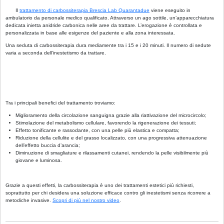
Il
trattamento di carbossiterapia Brescia Lab Quarantadue
viene eseguito in
ambulatorio da personale medico qualificato. Attraverso un ago sottile, un’apparecchiatura
dedicata inietta anidride carbonica nelle aree da trattare. L’erogazione è controllata e
personalizzata in base alle esigenze del paziente e alla zona interessata.
Una seduta di carbossiterapia dura mediamente tra i 15 e i 20 minuti. Il numero di sedute
varia a seconda dell’inestetismo da trattare.
Tra i principali benefici del trattamento troviamo:
Miglioramento della circolazione sanguigna grazie alla riattivazione del microcircolo;
Stimolazione del metabolismo cellulare, favorendo la rigenerazione dei tessuti;
Effetto tonificante e rassodante, con una pelle più elastica e compatta;
Riduzione della cellulite e del grasso localizzato, con una progressiva attenuazione
dell’effetto buccia d’arancia;
Diminuzione di smagliature e rilassamenti cutanei, rendendo la pelle visibilmente più
giovane e luminosa.
Grazie a questi effetti, la carbossiterapia è uno dei trattamenti estetici più richiesti,
soprattutto per chi desidera una soluzione efficace contro gli inestetismi senza ricorrere a
metodiche invasive.
Scopri di più nel nostro video
.