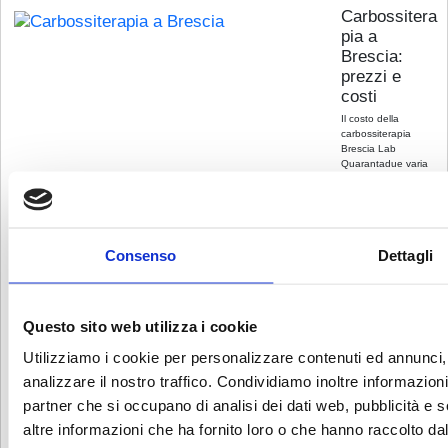
Carbossitera
pia a
Brescia:
prezzi e
costi
Il costo della
carbossiterapia
Brescia Lab
Quarantadue varia
in base al numero di
sedute necessarie e
all’area da trattare.
Nei nostri
ambulatori, il prezzo
Consenso
Dettagli
di una seduta per il
trattamento del viso
parte da 95 €. Per
un piano
personalizzato è
Questo sito web utilizza i cookie
sempre consigliato
un consulto medico
Utilizziamo i cookie per personalizzare contenuti ed annunci, 
per valutare la
strategia più adatta
analizzare il nostro traffico. Condividiamo inoltre informazioni 
alle esigenze del
partner che si occupano di analisi dei dati web, pubblicità e 
paziente. Prenota
un consulto gratuito
altre informazioni che ha fornito loro o che hanno raccolto dal 
per un piano su