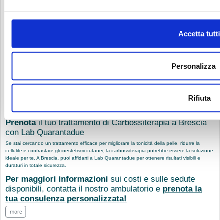
misura per te!
Controindicazioni della Carbossiterapia
Sebbene la carbossiterapia sia un trattamento sicuro e ben tollerato, esistono alcune
Accetta tutti
controindicazioni. Questo trattamento è sconsigliato nei seguenti casi:
Insufficienza renale grave;
Trombosi venose o tromboflebiti;
Gravidanza;
Personalizza
Anemia grave.
Per questo motivo, prima di sottoporsi al trattamento, è fondamentale effettuare una visita
medica per escludere eventuali controindicazioni e garantire la massima sicurezza.
Rifiuta
Prenota
il tuo trattamento di Carbossiterapia a Brescia
con Lab Quarantadue
Se stai cercando un trattamento efficace per migliorare la tonicità della pelle, ridurre la
cellulite e contrastare gli inestetismi cutanei, la carbossiterapia potrebbe essere la soluzione
ideale per te. A Brescia, puoi affidarti a Lab Quarantadue per ottenere risultati visibili e
duraturi in totale sicurezza.
Per maggiori informazioni
sui costi e sulle sedute
disponibili, contatta il nostro ambulatorio e
prenota la
tua consulenza personalizzata
!
more