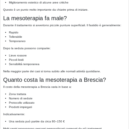
Miglioramento estetico di alcune aree critiche
Questo è un punto molto importante da chiarire prima di iniziare.
La mesoterapia fa male?
Durante il trattamento si avvertono piccole punture superficiali. Il fastidio è generalmente:
Rapido
Tollerabile
Temporaneo
Dopo la seduta possono comparire:
Lieve rossore
Piccoli lividi
Sensibilità temporanea
Nella maggior parte dei casi si torna subito alle normali attività quotidiane.
Quanto costa la mesoterapia a Brescia?
Il costo della mesoterapia a Brescia varia in base a:
Zona trattata
Numero di sedute
Protocollo utilizzato
Prodotti impiegati
Indicativamente:
Una seduta può partire da circa 80–150 €
Molti centri propongono percorsi personalizzati composti da più trattamenti.