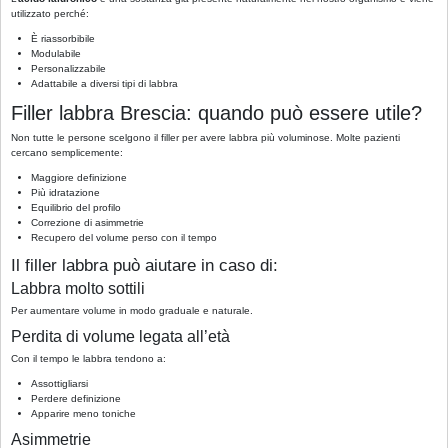
utilizzato perché:
È riassorbibile
Modulabile
Personalizzabile
Adattabile a diversi tipi di labbra
Filler labbra Brescia: quando può essere utile?
Non tutte le persone scelgono il filler per avere labbra più voluminose. Molte pazienti
cercano semplicemente:
Maggiore definizione
Più idratazione
Equilibrio del profilo
Correzione di asimmetrie
Recupero del volume perso con il tempo
Il filler labbra può aiutare in caso di:
Labbra molto sottili
Per aumentare volume in modo graduale e naturale.
Perdita di volume legata all’età
Con il tempo le labbra tendono a:
Assottigliarsi
Perdere definizione
Apparire meno toniche
Asimmetrie