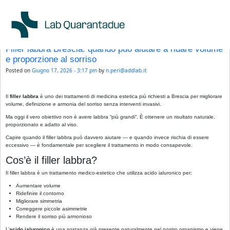
Skip to main content
Category Archives: Medicina Estetica
←
Older posts
Filler labbra Brescia: quando può aiutare a ridare volume
e proporzione al sorriso
Posted on
Giugno 17, 2026 - 3:17 pm
by
n.peri@addlab.it
Il
filler labbra
è uno dei trattamenti di medicina estetica più richiesti a Brescia per migliorare
volume, definizione e armonia del sorriso senza interventi invasivi.
Ma oggi il vero obiettivo non è avere labbra “più grandi”. È ottenere un risultato naturale,
proporzionato e adatto al viso.
Capire quando il filler labbra può davvero aiutare — e quando invece rischia di essere
eccessivo — è fondamentale per scegliere il trattamento in modo consapevole.
Cos’è il filler labbra?
Il filler labbra è un trattamento medico-estetico che utilizza acido ialuronico per:
Aumentare volume
Ridefinire il contorno
Migliorare simmetria
Correggere piccole asimmetrie
Rendere il sorriso più armonioso
L’
acido ialuronico
è una sostanza già presente naturalmente nel nostro organismo e viene