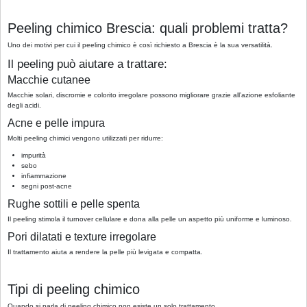
Peeling chimico Brescia: quali problemi tratta?
Uno dei motivi per cui il peeling chimico è così richiesto a Brescia è la sua versatilità.
Il peeling può aiutare a trattare:
Macchie cutanee
Macchie solari, discromie e colorito irregolare possono migliorare grazie all’azione esfoliante
degli acidi.
Acne e pelle impura
Molti peeling chimici vengono utilizzati per ridurre:
impurità
sebo
infiammazione
segni post-acne
Rughe sottili e pelle spenta
Il peeling stimola il turnover cellulare e dona alla pelle un aspetto più uniforme e luminoso.
Pori dilatati e texture irregolare
Il trattamento aiuta a rendere la pelle più levigata e compatta.
Tipi di peeling chimico
Quando si parla di peeling chimico non esiste un solo trattamento.