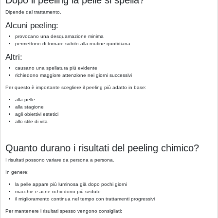
Dipende dal trattamento.
Alcuni peeling:
provocano una desquamazione minima
permettono di tornare subito alla routine quotidiana
Altri:
causano una spellatura più evidente
richiedono maggiore attenzione nei giorni successivi
Per questo è importante scegliere il peeling più adatto in base:
alla pelle
alla stagione
agli obiettivi estetici
allo stile di vita
Quanto durano i risultati del peeling chimico?
I risultati possono variare da persona a persona.
In genere:
la pelle appare più luminosa già dopo pochi giorni
macchie e acne richiedono più sedute
il miglioramento continua nel tempo con trattamenti progressivi
Per mantenere i risultati spesso vengono consigliati: