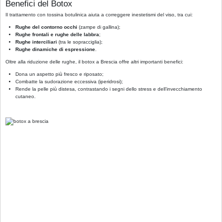
Benefici del Botox
Il trattamento con tossina botulinica aiuta a correggere inestetismi del viso, tra cui:
Rughe del contorno occhi
(zampe di gallina);
Rughe frontali e rughe delle labbra
;
Rughe interciliari
(tra le sopracciglia);
Rughe dinamiche di espressione
.
Oltre alla riduzione delle rughe, il botox a Brescia offre altri importanti benefici:
Dona un aspetto più fresco e riposato;
Combatte la sudorazione eccessiva (iperidrosi);
Rende la pelle più distesa, contrastando i segni dello stress e dell’invecchiamento
cutaneo.