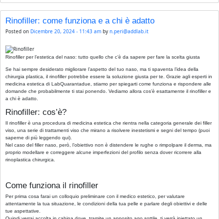
Rinofiller: come funziona e a chi è adatto
Posted on
Dicembre 20, 2024 - 11:43 am
by
n.peri@addlab.it
Rinofiller per l’estetica del naso: tutto quello che c’è da sapere per fare la scelta giusta
Se hai sempre desiderato migliorare l’aspetto del tuo naso, ma ti spaventa l’idea della
chirurgia plastica, il rinofiller potrebbe essere la soluzione giusta per te. Grazie agli esperti in
medicina estetica di LabQuarantadue, stiamo per spiegarti come funziona e rispondere alle
domande che probabilmente ti stai ponendo. Vediamo allora cos’è esattamente il rinofiller e
a chi è adatto.
Rinofiller: cos’è?
Il rinofiller è una procedura di medicina estetica che rientra nella categoria generale dei filler
viso, una serie di trattamenti viso che mirano a risolvere inestetismi e segni del tempo (puoi
saperne di più leggendo qui).
Nel caso del filler naso, però, l’obiettivo non è distendere le rughe o rimpolpare il derma, ma
proprio modellare e correggere alcune imperfezioni del profilo senza dover ricorrere alla
rinoplastica chirurgica.
Come funziona il rinofiller
Per prima cosa farai un colloquio preliminare con il medico estetico, per valutare
attentamente la tua situazione, le condizioni della tua pelle e parlare degli obiettivi e delle
tue aspettative.
Quindi verrai accolta in cabina dove, tramite un apposito ago sottile, ti verrà iniettato un