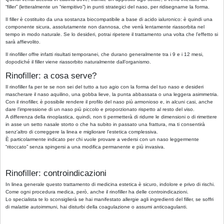
“filler” (letteralmente un “riempitivo”) in punti strategici del naso, per ridisegnarne la forma.
Il filler è costituito da una sostanza biocompatibile a base di acido ialuronico: è quindi una
componente sicura, assolutamente non dannosa, che verrà lentamente riassorbita nel
tempo in modo naturale. Se lo desideri, potrai ripetere il trattamento una volta che l’effetto si
sarà affievolito.
Il rinofiller offre infatti risultati temporanei, che durano generalmente tra i 9 e i 12 mesi,
dopodiché il filler viene riassorbito naturalmente dall’organismo.
Rinofiller: a cosa serve?
Il rinofiller fa per te se non sei del tutto a tuo agio con la forma del tuo naso e desideri
mascherare il naso aquilino, una gobba lieve, la punta abbassata o una leggera asimmetria.
Con il rinofiller, è possibile rendere il profilo del naso più armonioso e, in alcuni casi, anche
dare l’impressione di un naso più piccolo e proporzionato rispetto al resto del viso.
A differenza della rinoplastica, quindi, non ti permetterà di ridurre le dimensioni o di rimettere
in asse un setto nasale storto o che ha subito in passato una frattura, ma ti consentirà
senz’altro di correggere la linea e migliorare l’estetica complessiva.
È particolarmente indicato per chi vuole provare a vedersi con un naso leggermente
“ritoccato” senza spingersi a una modifica permanente e più invasiva.
Rinofiller: controindicazioni
In linea generale questo trattamento di medicina estetica è sicuro, indolore e privo di rischi.
Come ogni procedura medica, però, anche il rinofiller ha delle controindicazioni.
Lo specialista te lo sconsiglierà se hai manifestato allergie agli ingredienti del filler, se soffri
di malattie autoimmuni, hai disturbi della coagulazione o assumi anticoagulanti.