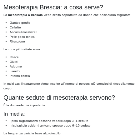
Mesoterapia Brescia: a cosa serve?
La
mesoterapia a Brescia
viene scelta soprattutto da donne che desiderano migliorare:
Gambe gonfie
Cellulite
Accumuli localizzati
Pelle poco tonica
Ritenzione
Le zone più trattate sono:
Cosce
Glutei
Addome
Fianchi
Interno coscia
In molti casi il trattamento viene inserito all’interno di percorsi più completi di rimodellamento
corpo.
Quante sedute di mesoterapia servono?
È la domanda più importante.
In media:
I primi miglioramenti possono vedersi dopo 3–4 sedute
I risultati più evidenti arrivano spesso dopo 6–10 sedute
La frequenza varia in base al protocollo: