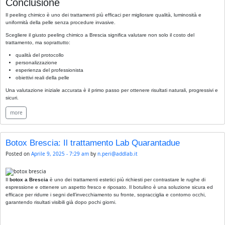
Conclusione
Il peeling chimico è uno dei trattamenti più efficaci per migliorare qualità, luminosità e
uniformità della pelle senza procedure invasive.
Scegliere il giusto peeling chimico a Brescia significa valutare non solo il costo del
trattamento, ma soprattutto:
qualità del protocollo
personalizzazione
esperienza del professionista
obiettivi reali della pelle
Una valutazione iniziale accurata è il primo passo per ottenere risultati naturali, progressivi e
sicuri.
more
Botox Brescia: Il trattamento Lab Quarantadue
Posted on
Aprile 9, 2025 - 7:29 am
by
n.peri@addlab.it
Il
botox a Brescia
è uno dei trattamenti estetici più richiesti per contrastare le rughe di
espressione e ottenere un aspetto fresco e riposato. Il botulino è una soluzione sicura ed
efficace per ridurre i segni dell’invecchiamento su fronte, sopracciglia e contorno occhi,
garantendo risultati visibili già dopo pochi giorni.