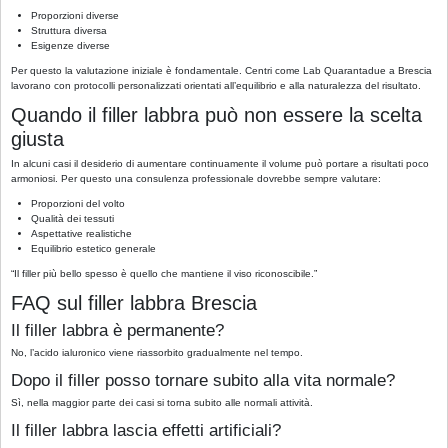
Proporzioni diverse
Struttura diversa
Esigenze diverse
Per questo la valutazione iniziale è fondamentale. Centri come Lab Quarantadue a Brescia
lavorano con protocolli personalizzati orientati all’equilibrio e alla naturalezza del risultato.
Quando il filler labbra può non essere la scelta
giusta
In alcuni casi il desiderio di aumentare continuamente il volume può portare a risultati poco
armoniosi. Per questo una consulenza professionale dovrebbe sempre valutare:
Proporzioni del volto
Qualità dei tessuti
Aspettative realistiche
Equilibrio estetico generale
“Il filler più bello spesso è quello che mantiene il viso riconoscibile.”
FAQ sul filler labbra Brescia
Il filler labbra è permanente?
No, l’acido ialuronico viene riassorbito gradualmente nel tempo.
Dopo il filler posso tornare subito alla vita normale?
Sì, nella maggior parte dei casi si torna subito alle normali attività.
Il filler labbra lascia effetti artificiali?