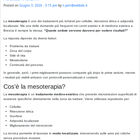
Posted on
Giugno 3, 2026 - 3:15 pm
by
n.peri@addlab.it
La
mesoterapia
è uno dei trattamenti più richiesti per cellulite, ritenzione idrica e adiposità
localizzate. Ma una delle domande più frequenti nei centri estetici e di medicina estetica a
Brescia è sempre la stessa:
“Quante sedute servono davvero per vedere risultati?”
La risposta dipende da diversi fattori:
Problema da trattare
Zona del corpo
Stile di vita
Metabolismo
Continuità del percorso
In generale, però, i primi miglioramenti possono comparire già dopo le prime sedute, mentre
i risultati più visibili arrivano con protocolli personalizzati e costanti.
Cos’è la mesoterapia?
La
mesoterapia
è un
trattamento medico-estetico
che prevede microiniezioni superficiali di
sostanze specifiche direttamente nella zona da trattare. Viene utilizzata soprattutto per:
Cellulite
Ritenzione idrica
Gonfiore
Adiposità localizzate
Miglioramento del microcircolo
La tecnica permette di lavorare in
modo localizzato
, intervenendo sulle aree più critiche
senza procedure invasive.