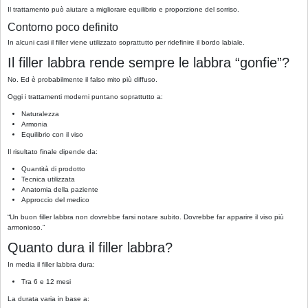
Il trattamento può aiutare a migliorare equilibrio e proporzione del sorriso.
Contorno poco definito
In alcuni casi il filler viene utilizzato soprattutto per ridefinire il bordo labiale.
Il filler labbra rende sempre le labbra “gonfie”?
No. Ed è probabilmente il falso mito più diffuso.
Oggi i trattamenti moderni puntano soprattutto a:
Naturalezza
Armonia
Equilibrio con il viso
Il risultato finale dipende da:
Quantità di prodotto
Tecnica utilizzata
Anatomia della paziente
Approccio del medico
“Un buon filler labbra non dovrebbe farsi notare subito. Dovrebbe far apparire il viso più
armonioso.”
Quanto dura il filler labbra?
In media il filler labbra dura:
Tra 6 e 12 mesi
La durata varia in base a: