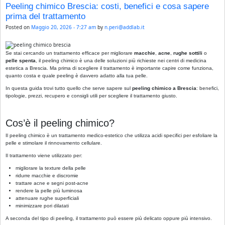
Peeling chimico Brescia: costi, benefici e cosa sapere
prima del trattamento
Posted on
Maggio 20, 2026 - 7:27 am
by
n.peri@addlab.it
Se stai cercando un trattamento efficace per migliorare
macchie
,
acne
,
rughe sottili
o
pelle spenta
, il peeling chimico è una delle soluzioni più richieste nei centri di medicina
estetica a Brescia. Ma prima di scegliere il trattamento è importante capire come funziona,
quanto costa e quale peeling è davvero adatto alla tua pelle.
In questa guida trovi tutto quello che serve sapere sul
peeling chimico a Brescia
: benefici,
tipologie, prezzi, recupero e consigli utili per scegliere il trattamento giusto.
Cos’è il peeling chimico?
Il peeling chimico è un trattamento medico-estetico che utilizza acidi specifici per esfoliare la
pelle e stimolare il rinnovamento cellulare.
Il trattamento viene utilizzato per:
migliorare la texture della pelle
ridurre macchie e discromie
trattare acne e segni post-acne
rendere la pelle più luminosa
attenuare rughe superficiali
minimizzare pori dilatati
A seconda del tipo di peeling, il trattamento può essere più delicato oppure più intensivo.